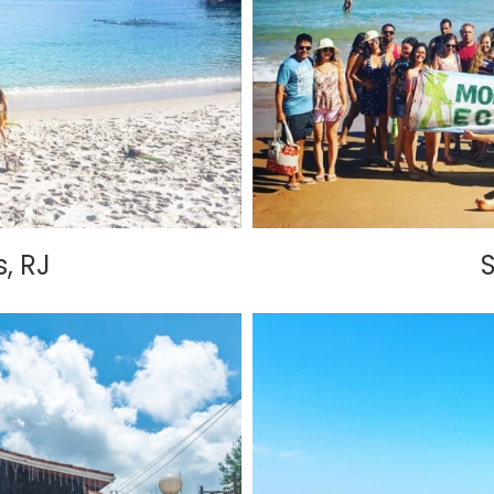
, RJ
S