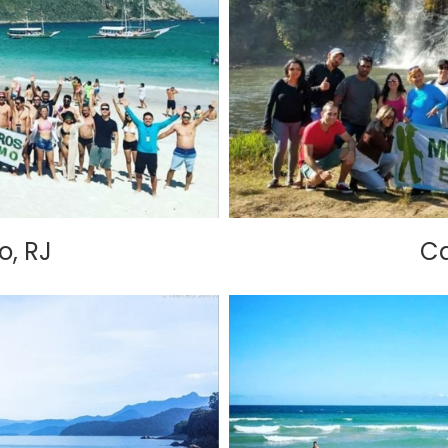
o, RJ
Ca